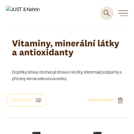
Vitaminy, minerální látky
a antioxidanty
Doplňky stravy obohacují stravu o složky, které mají podpůrný a
příznivý vliv na celkovou kondici.
FILTROVAT
VYČISTIT FILTRY
DOPORUČOVÁNO PRO