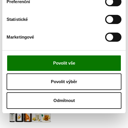
Preferenční
Statistické
Prozkoumejte další
kategorie
Marketingové
Povolit vše
Imunita
Povolit výběr
Odmítnout
V kondici