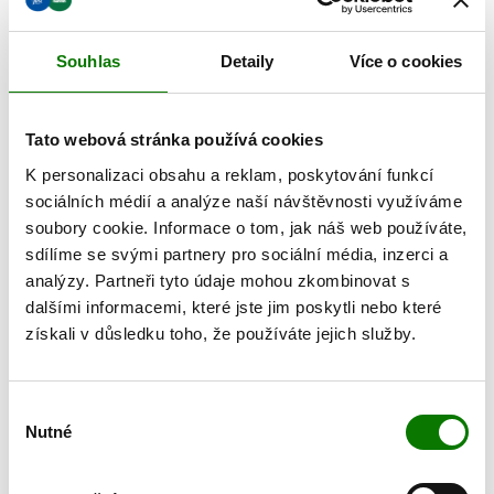
740 Kč
1045 Kč
Souhlas
Detaily
Více o cookies
Tato webová stránka používá cookies
K personalizaci obsahu a reklam, poskytování funkcí
sociálních médií a analýze naší návštěvnosti využíváme
soubory cookie. Informace o tom, jak náš web používáte,
sdílíme se svými partnery pro sociální média, inzerci a
analýzy. Partneři tyto údaje mohou zkombinovat s
dalšími informacemi, které jste jim poskytli nebo které
získali v důsledku toho, že používáte jejich služby.
KYSELINA LISTOVÁ
BASICO TABS
KOMPLEX
730 Kč
955 Kč
Výběr
Nutné
souhlasu
ZOBRAZIT VÍCE