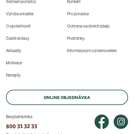
Seznam poradců
Kontakt
Výroba a kvalita
Pro poradce
O společnosti
Ochrana osobních údajů
Časté dotazy
Podmínky
Aktuality
Informace pro oznamovatele
Motivace
Recepty
ONLINE OBJEDNÁVKA
Bezplatná linka
800 31 32 33