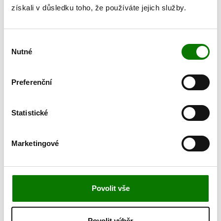
získali v důsledku toho, že používáte jejich služby.
Výběr
Prozkoumejte další
Nutné
souhlasu
kategorie
Preferenční
Statistické
Pohybový aparát a
masáže
Marketingové
Povolit vše
VŠECHNY KATEGORIE PRODUKTŮ
Povolit výběr