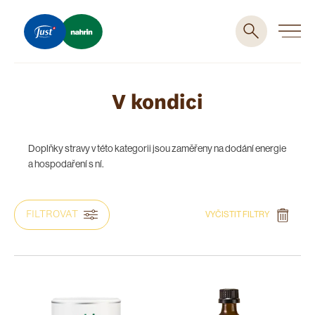
V kondici
Doplňky stravy v této kategorii jsou zaměřeny na dodání energie
a hospodaření s ní.
FILTROVAT
VYČISTIT FILTRY
DOPORUČOVÁNO PRO
SLOŽENÍ A ALERGENY