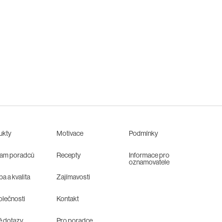
ukty
Motivace
Podmínky
am poradců
Recepty
Informace pro
oznamovatele
a a kvalita
Zajímavosti
olečnosti
Kontakt
é dotazy
Pro poradce