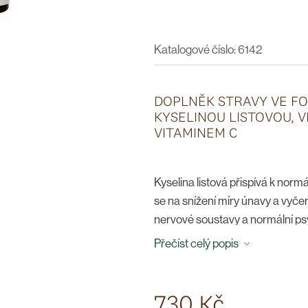
Katalogové číslo: 6142
DOPLNĚK STRAVY VE FO
KYSELINOU LISTOVOU, V
VITAMINEM C
Kyselina listová přispívá k normá
se na snížení míry únavy a vyčer
nervové soustavy a normální psy
procesu dělení buněk, přispívá
Přečíst celý popis
těhotenství a k normální krvetvo
Doporučené dávkování:
2 tab
730 Kč