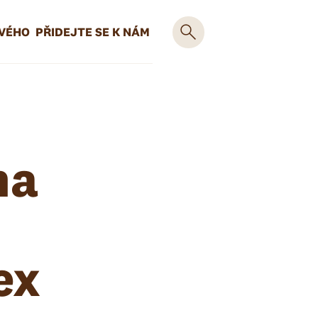
OVÉHO
PŘIDEJTE SE K NÁM
na
ex