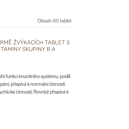
Obsah: 60 tablet
RMĚ ŽVÝKACÍCH TABLET S
ITAMINY SKUPINY B A
lní funkci imunitního systému, podílí
pání, přispívá k normální činnosti
chické činnosti. Rovněž přispívá k
 k růstu zárodečných tkání během
rbě.
lety denně rozpustit v ústech nebo