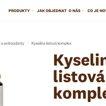
PRODUKTY
JAK OBJEDNAT
O NÁS
CO JE N
y a antioxidanty
Kyselina listová komplex
Kyseli
listová
kompl