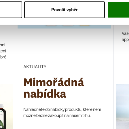
L
Povolit výběr
c
Vaš
appe
chni
zení
obré
AKTUALITY
Mimořádná
nabídka
Nahlédněte do nabídky produktů, které není
možné běžně zakoupit na našem trhu.