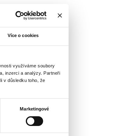
mid), vitamin B
(riboflavin-5-
2
oxidin-hydrochlorid), vitamin B
1
na listová (kyselina
B
(kyanokobalamin)),
12
Více o cookies
 soli mastných kyselin, prášek z
 aroma
2 tabletách
RHP
80 mg
100 %
ěvnosti využíváme soubory
, inzerci a analýzy. Partneři
0,33 mg
30 %
li v důsledku toho, že
0,42 mg
30 %
4,8 mg
30 %
0,42 mg
30 %
Marketingové
400 µg
200 %
0,75 µg
30 %
TUALITY