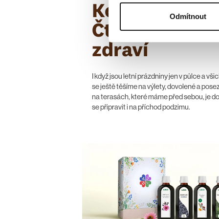
Kolekce
Odmítnout
Čtyřlístek
zdraví
I když jsou letní prázdniny jen v půlce a vši
se ještě těšíme na výlety, dovolené a pose
na terasách, které máme před sebou, je d
se připravit i na příchod podzimu.