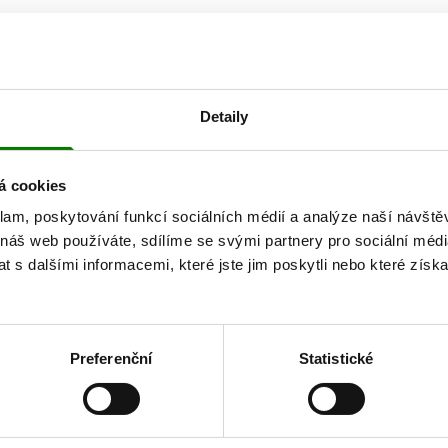
L-askorbová), niacin (nikotina
JAK OBJEDNAT
fosfát sodný), vitamin B
(pyr
6
(thiamin-hydrochlorid), kyseli
pteroylmonoglutamová), vit. 
Detaily
protispékavá látka: hořečnaté
manga, extrakt z plodů goji,
á cookies
Složení v:
Vitamin C
klam, poskytování funkcí sociálních médií a analýze naší návšt
vás zajímat
 náš web používáte, sdílíme se svými partnery pro sociální média
Vitamin B1/thiamin
 s dalšími informacemi, které jste jim poskytli nebo které získa
Vitamin B2/riboflavin
Niacin
Vitamin B6
Preferenční
Statistické
Kyselina listová
Vitamin B12
AK