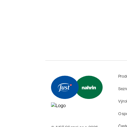
Prod
Sezn
Výrob
O sp
Čast