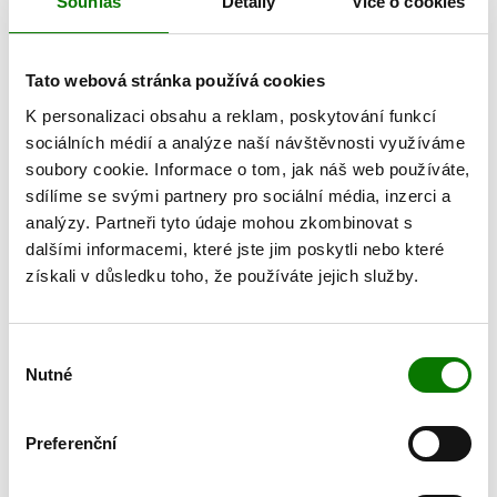
Souhlas
Detaily
Více o cookies
(REFORMULACE)
895 Kč
1445 Kč
Tato webová stránka používá cookies
K personalizaci obsahu a reklam, poskytování funkcí
sociálních médií a analýze naší návštěvnosti využíváme
soubory cookie. Informace o tom, jak náš web používáte,
sdílíme se svými partnery pro sociální média, inzerci a
analýzy. Partneři tyto údaje mohou zkombinovat s
dalšími informacemi, které jste jim poskytli nebo které
získali v důsledku toho, že používáte jejich služby.
Výběr
AMARO
KOSTIVALOVÝ KRÉM-GEL
Nutné
souhlasu
1340 Kč
510 Kč
Preferenční