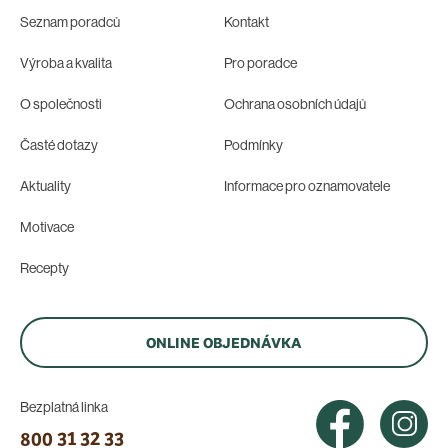
Seznam poradců
Kontakt
Výroba a kvalita
Pro poradce
O společnosti
Ochrana osobních údajů
Časté dotazy
Podmínky
Aktuality
Informace pro oznamovatele
Motivace
Recepty
ONLINE OBJEDNÁVKA
Bezplatná linka
800 31 32 33