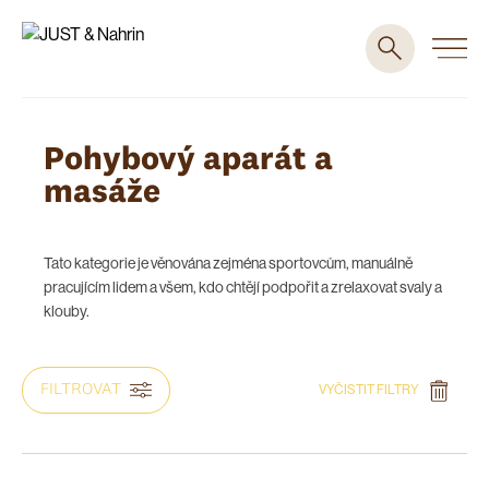
Pohybový aparát a
masáže
Tato kategorie je věnována zejména sportovcům, manuálně
pracujícím lidem a všem, kdo chtějí podpořit a zrelaxovat svaly a
klouby.
FILTROVAT
VYČISTIT FILTRY
DOPORUČOVÁNO PRO