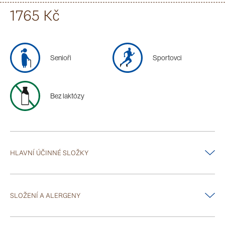
1765 Kč
lžícím). Před použitím protřepat.
Senioři
Sportovci
Bez laktózy
HLAVNÍ ÚČINNÉ SLOŽKY
med, květní pyl, extrakty z pylu a z
pšeničných
klíčků,
sladový
extrakt,
sladidlo glukózový sirup, vitaminy B1, B2, B3, B6, B12 a kyselina listová
SLOŽENÍ A ALERGENY
glukózový sirup, voda, med 15 %, květní pyl, extrakt z pylu, extrakt z