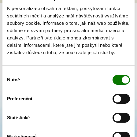
K personalizaci obsahu a reklam, poskytování funkcí
sociálních médií a analýze naší návštěvnosti využíváme
AKTUALITY
soubory cookie. Informace o tom, jak náš web používáte,
Kolekce Čtyřlístek zdraví
sdílíme se svými partnery pro sociální média, inzerci a
analýzy. Partneři tyto údaje mohou zkombinovat s
I když jsou letní prázdniny jen v půlce a všichni se ještě těšíme na výlety,
dalšími informacemi, které jste jim poskytli nebo které
dovolené a posezení na terasách, které máme před sebou, je dobré se
získali v důsledku toho, že používáte jejich služby.
připravit i na příchod podzimu.
Výběr
Nutné
souhlasu
Preferenční
Statistické
Marketingové