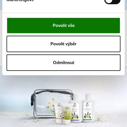
Povolit vše
AKTUALITY
Mimořádná nabídka
Povolit výběr
Nahlédněte do nabídky produktů, které není možné běžně zakoupit na
našem trhu.
Odmítnout