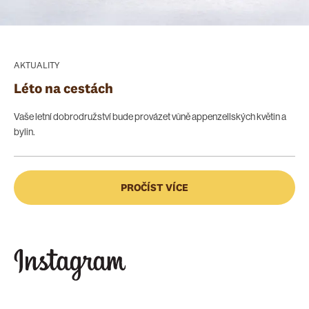
AKTUALITY
Léto na cestách
Vaše letní dobrodružství bude provázet vůně appenzellských květin a
bylin.
PROČÍST VÍCE