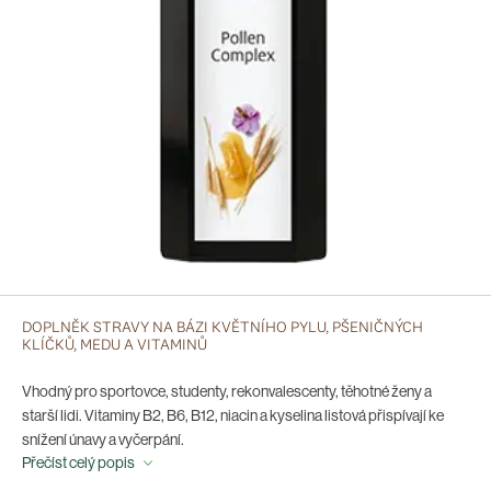
DOPLNĚK STRAVY NA BÁZI KVĚTNÍHO PYLU, PŠENIČNÝCH
KLÍČKŮ, MEDU A VITAMINŮ
Vhodný pro sportovce, studenty, rekonvalescenty, těhotné ženy a
starší lidi. Vitaminy B2, B6, B12, niacin a kyselina listová přispívají ke
snížení únavy a vyčerpání.
Přečíst celý popis
Doporučené dávkování:
25 ml/denně (odpovídá 3 polévkovým