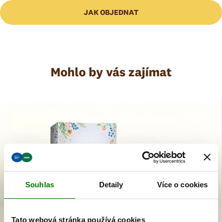
pšeničných
klíčků 3 %,
sladový
extrakt, přírodní aroma, konzervant
JAK OBJEDNAT
sorban draselný, nikotinamid (niacin), riboflavin-5′-fosfát, sodná sůl (vit.
B2), pyridoxin-hydrochlorid (vit. B6) , thiamin-hydrochlorid (vit. B1),
kyselina pteroylmonoglutamová (kyselina listová), kyanokobalamin
(vit. B12)
Mohlo by vás zajímat
Doporučená denní dávka (DDD) je totožná s hodnotou RHP
(Referenční hodnota příjmu) uváděnou dle nově platných předpisů EU.
Souhlas
Detaily
Více o cookies
Tato webová stránka používá cookies