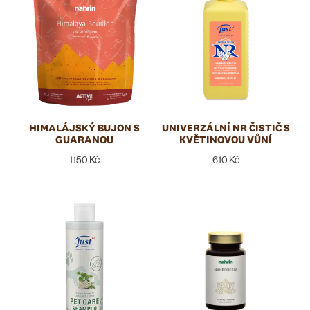
TYP PRODUKTU
HIMALÁJSKÝ BUJON S
UNIVERZÁLNÍ NR ČISTIČ S
GUARANOU
KVĚTINOVOU VŮNÍ
1150 Kč
610 Kč