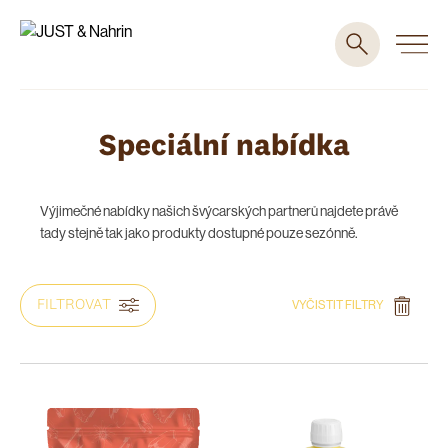
Speciální nabídka
Výjimečné nabídky našich švýcarských partnerů najdete právě
tady stejně tak jako produkty dostupné pouze sezónně.
FILTROVAT
VYČISTIT FILTRY
DOPORUČOVÁNO PRO
SLOŽENÍ A ALERGENY