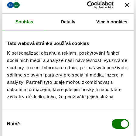
Souhlas
Detaily
Více o cookies
Tato webová stránka používá cookies
K personalizaci obsahu a reklam, poskytování funkcí
sociálních médií a analýze naší návštěvnosti využíváme
soubory cookie. Informace o tom, jak náš web používáte,
sdílíme se svými partnery pro sociální média, inzerci a
analýzy. Partneři tyto údaje mohou zkombinovat s
BALZÁM PO OPALOVÁNÍ
dalšími informacemi, které jste jim poskytli nebo které
získali v důsledku toho, že používáte jejich služby.
1250 Kč
Výběr
Nutné
souhlasu
Prozkoumejte další