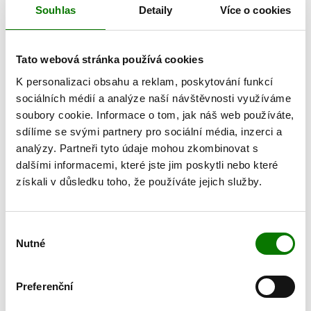
Souhlas
Detaily
Více o cookies
setkání s paní Blankou Kusovou doplníme, jakmile to bude možné.
Po rozdělení Československa se slovenské zastoupení Justu
osamostatnilo, vedení obou společností však zůstává společné. A tak
Tato webová stránka používá cookies
slaví 30leté jubileum obě společnosti – JUST CS i JUST SLOVENSKO.
K personalizaci obsahu a reklam, poskytování funkcí
Pro oslavy vzniklo speciální společné dvojjazyčné logo, které letos
sociálních médií a analýze naší návštěvnosti využíváme
vídáte například na obalech jubilejních produktů a kolekcí.
soubory cookie. Informace o tom, jak náš web používáte,
Nahlédněte do naší bohaté historie v těchto článcích:
sdílíme se svými partnery pro sociální média, inzerci a
Jubilejní ples
analýzy. Partneři tyto údaje mohou zkombinovat s
Justík kdysi a dnes
dalšími informacemi, které jste jim poskytli nebo které
Jak putují produkty
získali v důsledku toho, že používáte jejich služby.
Rodinný strom
To to letí! (Oslava na pražské Letenské pláni)
Rosteme a stěhujeme se
Výběr
Filantropie
Nutné
souhlasu
Jak rostla naše nabídka
> Tyto produkty nám stále dělají radost –
jsou to naše stálice
> Podrobná časová přímka ukáže, jak jsme
rozšiřovali nabídku
Preferenční
Letem světem katalogu