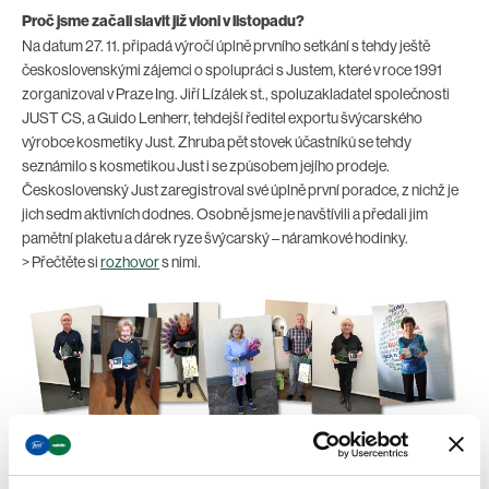
Proč jsme začali slavit již vloni v listopadu?
Na datum 27. 11. připadá výročí úplně prvního setkání s tehdy ještě
československými zájemci o spolupráci s Justem, které v roce 1991
zorganizoval v Praze Ing. Jiří Lízálek st., spoluzakladatel společnosti
JUST CS, a Guido Lenherr, tehdejší ředitel exportu švýcarského
výrobce kosmetiky Just. Zhruba pět stovek účastníků se tehdy
seznámilo s kosmetikou Just i se způsobem jejího prodeje.
Československý Just zaregistroval své úplně první poradce, z nichž je
jich sedm aktivních dodnes. Osobně jsme je navštívili a předali jim
pamětní plaketu a dárek ryze švýcarský – náramkové hodinky.
> Přečtěte si
rozhovor
s nimi.
Zleva: Vladimír Komár, Marie Kropáčková, Jarmila Šmídová,
Helena Šachlová, Miroslav Valoušek, Ivana Maršálová. Snímek ze