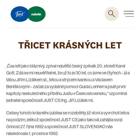
TŘICET KRÁSNÝCH LET
„Čas letí jako bláznivý, zpíval největší český zpěvák 20. století Karel
Gott. Zdá se mi neuvěřitelné, že už to je 30 let, co jsme ve čtyřech – já s
tátou Jiřím Lízálkem st., tetou a strýcem Ivankou a Václavem
Beníškovými – začali za vydatné pomoci Guida Lenherra psát první
kapitoly neskutečného příběhu Justu v Československu,“ vzpomíná
jednatel společnosti JUST CS Ing. Jiří Lízálek ml.
Oslavy tohoto krásného jubilea se rozeběhly již vloni a vyvrcholí letos
na podzim, jelikož společnost JUST CS jako taková zahájila svoji
činnost 27. října 1992 a společnost JUST SLOVENSKO nás
následovala 1. prosince 1992.