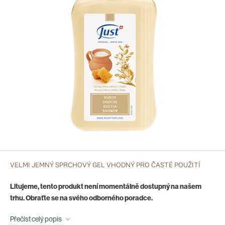
VELMI JEMNÝ SPRCHOVÝ GEL VHODNÝ PRO ČASTÉ POUŽITÍ
Litujeme, tento produkt není momentálně dostupný na našem
trhu. Obraťte se na svého odborného poradce.
Přečíst celý popis
Sprchový gel s extrakty z medu, mléka a rýže svým vynikajícím