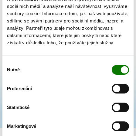
AKTUALITY
sociálních médií a analýze naší návštěvnosti využíváme
Kolekce Čtyřlístek zdraví
soubory cookie. Informace o tom, jak náš web používáte,
sdílíme se svými partnery pro sociální média, inzerci a
I když jsou letní prázdniny jen v půlce a všichni se ještě těšíme na výlety,
analýzy. Partneři tyto údaje mohou zkombinovat s
dovolené a posezení na terasách, které máme před sebou, je dobré se
dalšími informacemi, které jste jim poskytli nebo které
připravit i na příchod podzimu.
získali v důsledku toho, že používáte jejich služby.
Výběr
Nutné
souhlasu
Preferenční
Statistické
Marketingové