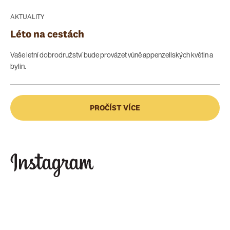
AKTUALITY
Léto na cestách
Vaše letní dobrodružství bude provázet vůně appenzellských květin a
bylin.
PROČÍST VÍCE