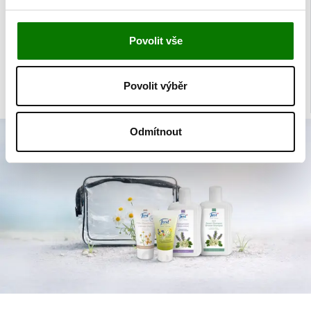
AKTUALITY
Povolit vše
Mimořádná nabídka
Nahlédněte do nabídky produktů, které není možné běžně zakoupit na
Povolit výběr
našem trhu.
Odmítnout