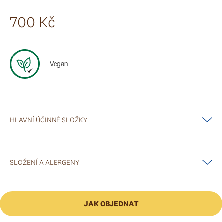
složením a jemnou vůní přináší radost z každého sprchování.
700 Kč
Obzvláště jemně čistí, chrání, vyživuje a zklidňuje citlivou pokožku.
Obsažené účinné složky poskytují pokožce dlouhotrvající hydrataci a
vláčnost. Gel je vhodný pro celou rodinu včetně dětí a je ideální pro
časté použití.
Vegan
Použití
: Malé množství gelu naneste na navlhčenou pokožku, napěňte a
dobře opláchněte vodou.
HLAVNÍ ÚČINNÉ SLOŽKY
extrakty z ovsa a rýže, med, mléko, rýžový olej, syrovátkový protein,
jemné mycí tenzidy
SLOŽENÍ A ALERGENY
Water (Aqua), Sodium Laureth Sulfate, Lauryl Glucoside,
Cocamidopropyl Betaine, Trideceth-9, Pentylene Glycol, Disodium
JAK OBJEDNAT
Cocoamphodiacetate, Sodium Chloride, Oryza Sativa (Rice) Bran
Extract, Oryza Sativa (Rice) Germ Oil, Nonfat Dry Milk (Sine Adipe