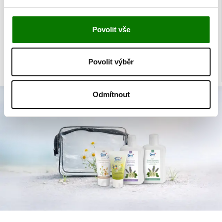
AKTUALITY
Povolit vše
Mimořádná nabídka
Nahlédněte do nabídky produktů, které není možné běžně zakoupit na
Povolit výběr
našem trhu.
Odmítnout