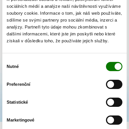
AKTUALITY
sociálních médií a analýze naší návštěvnosti využíváme
Kolekce Čtyřlístek zdraví
soubory cookie. Informace o tom, jak náš web používáte,
sdílíme se svými partnery pro sociální média, inzerci a
I když jsou letní prázdniny jen v půlce a všichni se ještě těšíme na výlety,
analýzy. Partneři tyto údaje mohou zkombinovat s
dovolené a posezení na terasách, které máme před sebou, je dobré se
dalšími informacemi, které jste jim poskytli nebo které
připravit i na příchod podzimu.
získali v důsledku toho, že používáte jejich služby.
Výběr
Nutné
souhlasu
Preferenční
Statistické
Marketingové