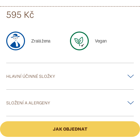
je vhodný i k masážím – čistý anebo s přidáním éterického oleje.
595 Kč
Zralá žena
Vegan
HLAVNÍ ÚČINNÉ SLOŽKY
extrakty z chmele, třezalky, květů lípy, éterický olej z rozmarýnu, oleje z
jojoby, avokáda, mandlí, kukuřice, sóji a pšeničných klíčků, kafr, mentol,
SLOŽENÍ A ALERGENY
vitaminy A, C, E
Zea Mays (Corn) Oil, Isopropyl Palmitate, Vegetable Oil (Olus Oil),
Octyl-dodecanol, Prunus Amygdalus Dulcis (Sweet Almond) Oil,
JAK OBJEDNAT
Caprylic/Capric Triglyceride, Hexyldecanol, Hexyldecyl Laurate,