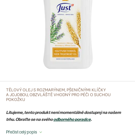
TĚLOVÝ OLEJ S ROZMARÝNEM, PŠENIČNÝMI KLÍČKY
A JOJOBOU, OBZVLÁŠTĚ VHODNÝ PRO PÉČI O SUCHOU
POKOŽKU
Litujeme, tento produkt není momentálně dostupný na našem
trhu. Obraťte se na svého
odborného poradce
.
Přečíst celý popis
Účinky tohoto produktu oceníte zejména po koupání a sprchování, ale