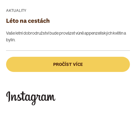
AKTUALITY
Léto na cestách
Vaše letní dobrodružství bude provázet vůně appenzellských květin a
bylin.
PROČÍST VÍCE