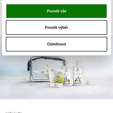
Mimořádná nabídka
Povolit vše
Nahlédněte do nabídky produktů, které není možné běžně zakoupit na
našem trhu.
Povolit výběr
Odmítnout