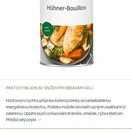
PASTOVÝ BUJON SE SNÍŽENÝM OBSAHEM SOLI
Hodí se pro rychlou přípravu kuřecí polévky se zanedbatelnou
energetickou hodnotou. Polévku můžete obohatit různými zavářkami či
zeleninou. Uplatní se při ochucování drůbeže, omáček, rýže a těstovin.
Přečíst celý popis
Neobsahuje žádný tuk ani cholesterol, a proto je velmi vhodný pro
osoby při úpravě životosprávy.