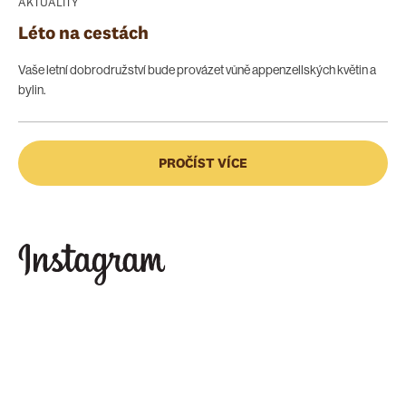
AKTUALITY
Léto na cestách
Vaše letní dobrodružství bude provázet vůně appenzellských květin a
bylin.
PROČÍST VÍCE