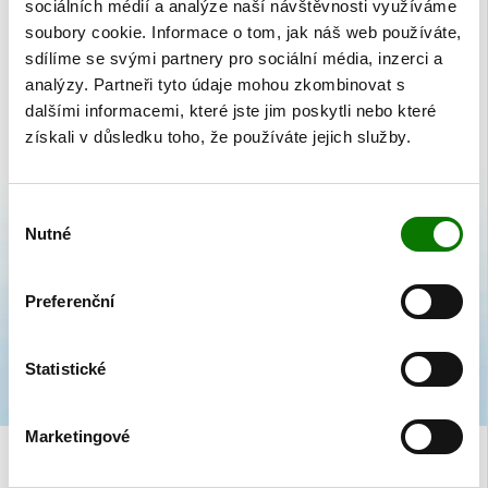
sociálních médií a analýze naší návštěvnosti využíváme
Kolekce Čtyřlístek zdraví
soubory cookie. Informace o tom, jak náš web používáte,
I když jsou letní prázdniny jen v půlce a všichni se ještě těšíme na výlety,
sdílíme se svými partnery pro sociální média, inzerci a
dovolené a posezení na terasách, které máme před sebou, je dobré se
analýzy. Partneři tyto údaje mohou zkombinovat s
připravit i na příchod podzimu.
dalšími informacemi, které jste jim poskytli nebo které
získali v důsledku toho, že používáte jejich služby.
Výběr
Nutné
souhlasu
Preferenční
Statistické
Marketingové
AKTUALITY