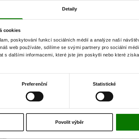
Detaily
Energetická hodnota/energie
vás zajímat
Tuky
z toho nasycené mastné kys
á cookies
Sacharidy
klam, poskytování funkcí sociálních médií a analýze naší návšt
 náš web používáte, sdílíme se svými partnery pro sociální média
z toho cukry
 s dalšími informacemi, které jste jim poskytli nebo které získa
Bílkoviny
Sůl
AK
Vitamin C
Niacin
Preferenční
Statistické
L
Biotin
c
Hydrolyzovaný kolagen
DracoBelle™ Nu
Kyselina hyaluronová
Vaš
Povolit výběr
appe
chni