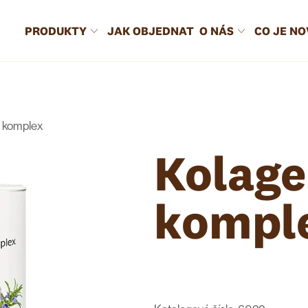
PRODUKTY
JAK OBJEDNAT
O NÁS
CO JE N
 komplex
Kolag
kompl