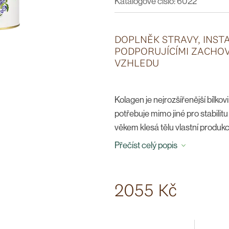
Katalogové číslo: 6022
DOPLNĚK STRAVY, INST
PODPORUJÍCÍMI ZACHO
VZHLEDU
Kolagen je nejrozšířenější bílkovi
potřebuje mimo jiné pro stabilitu 
věkem klesá tělu vlastní produk
a postupně vznikají vrásky. Ty o
Přečíst celý popis
většina z nás snaží co možná n
pleť pružnou a hebkou. Nápoj K
kolagenový hydrolyzát typu I a I
2055 Kč
dostupnost.
Produkt navíc obsahuje DracoBe