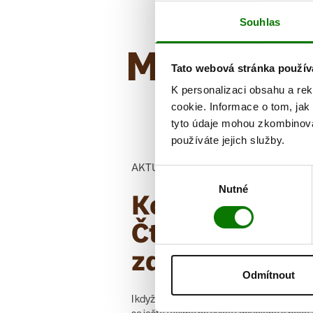
Souhlas
Mohlo by 
Tato webová stránka použív
K personalizaci obsahu a re
cookie. Informace o tom, jak
tyto údaje mohou zkombinovat
používáte jejich služby.
AKTUALITY
Výběr
Nutné
souhlasu
Kolekce
Čtyřlístek
zdraví
Odmítnout
I když jsou letní prázdniny jen v půlce a vši