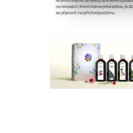
se ještě těšíme na výlety, dovolené a pose
na terasách, které máme před sebou, je d
se připravit i na příchod podzimu.