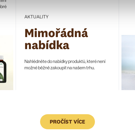
zení
obré
AKTUALITY
Mimořádná
nabídka
Nahlédněte do nabídky produktů, které není
možné běžně zakoupit na našem trhu.
PROČÍST VÍCE