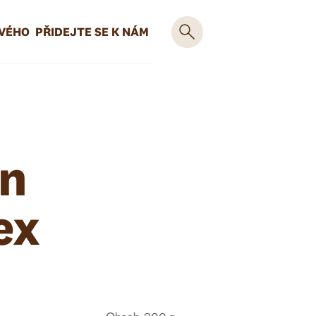
OVÉHO
PŘIDEJTE SE K NÁM
en
ex