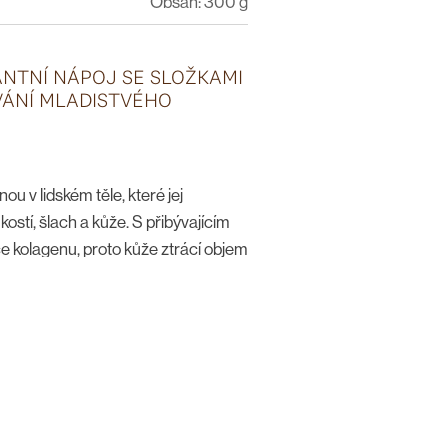
Obsah: 300 g
ANTNÍ NÁPOJ SE SLOŽKAMI
VÁNÍ MLADISTVÉHO
nou v lidském těle, které jej
kostí, šlach a kůže. S přibývajícím
ce kolagenu, proto kůže ztrácí objem
d smíchu jsou sice krásné, přesto se
ejdéle zachovat pokožku a zejména
olagen komplex obsahuje
II, který má výbornou biologickou
lle™ Nu, unikátní extrakt z