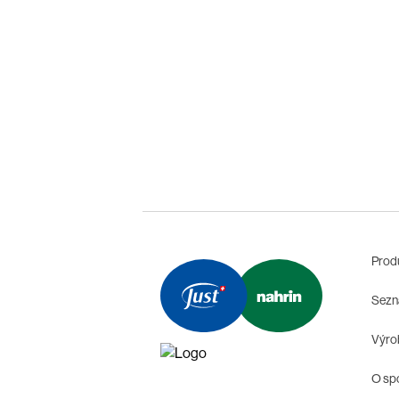
Prod
Sezn
Výrob
O sp