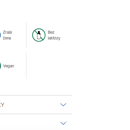
áty, pomazánky, müsli) a do
hodný ke smažení a fritování!
kovou lžíci ráno nalačno).
Zralá
Bez
žena
laktózy
Vegan
KY
 lněný olej 10 %, olej z