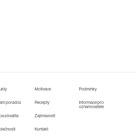
ukty
Motivace
Podmínky
am poradců
Recepty
Informace pro
oznamovatele
a a kvalita
Zajímavosti
olečnosti
Kontakt