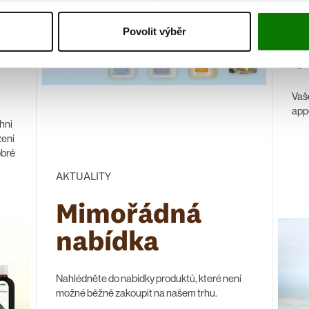
L
Povolit výběr
c
Vaš
appe
chni
zení
obré
AKTUALITY
Mimořádná
nabídka
Nahlédněte do nabídky produktů, které není
možné běžně zakoupit na našem trhu.