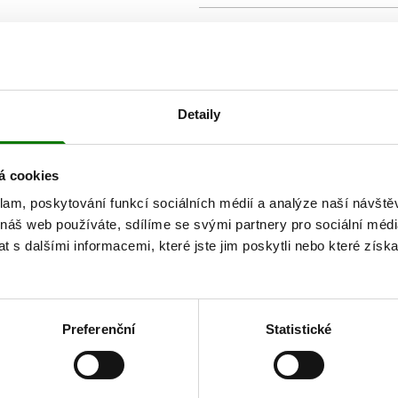
olej ze světlice barvířské 85 %
z
pšeničných
klíčků 5 %
JAK OBJEDNAT
Detaily
á cookies
klam, poskytování funkcí sociálních médií a analýze naší návšt
 náš web používáte, sdílíme se svými partnery pro sociální média
Doporučená denní dávka (DD
vás zajímat
 s dalšími informacemi, které jste jim poskytli nebo které získa
(Referenční hodnota příjmu)
předpisů EU.
Preferenční
Statistické
AK