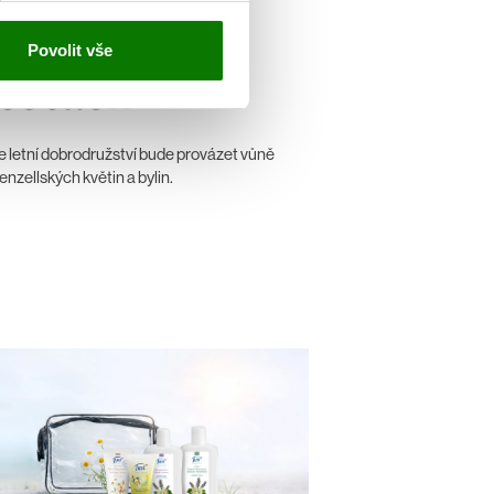
éto na
Povolit vše
estách
e letní dobrodružství bude provázet vůně
nzellských květin a bylin.