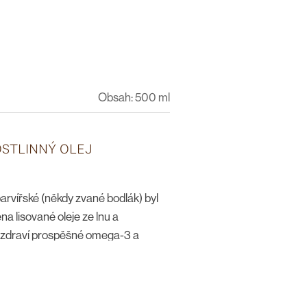
Obsah: 500 ml
OSTLINNÝ OLEJ
arvířské (někdy zvané bodlák) byl
a lisované oleje ze lnu a
a zdraví prospěšné omega-3 a
huje přírodní formu vitaminu E,
Pravidelná konzumace prospívá
 udržet vhodnou hladinu