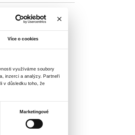
, lněný olej 10 %, olej
Více o cookies
ěvnosti využíváme soubory
, inzerci a analýzy. Partneři
D) je totožná s hodnotou RHP
li v důsledku toho, že
 uváděnou dle nově platných
Marketingové
TUALITY