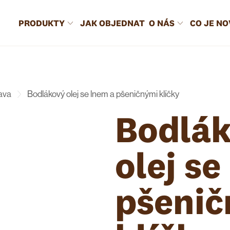
PRODUKTY
JAK OBJEDNAT
O NÁS
CO JE N
ava
Bodlákový olej se lnem a pšeničnými klíčky
Bodlá
olej se
pšeni