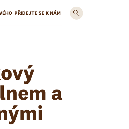
OVÉHO
PŘIDEJTE SE K NÁM
kový
 lnem a
čnými