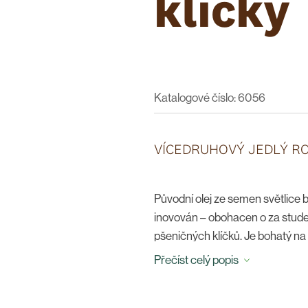
klíčky
Katalogové číslo: 6056
VÍCEDRUHOVÝ JEDLÝ R
Původní olej ze semen světlice b
inovován – obohacen o za studen
pšeničných klíčků. Je bohatý n
omega-6 mastné kyseliny a obsa
Přečíst celý popis
který působí jako antioxidant. 
kvalitě vlasů i pleti a napomáhá