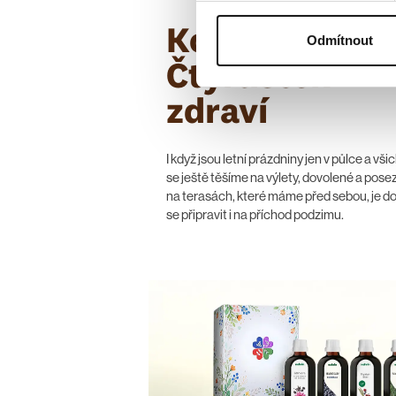
Kolekce
Odmítnout
Čtyřlístek
zdraví
I když jsou letní prázdniny jen v půlce a vši
se ještě těšíme na výlety, dovolené a pose
na terasách, které máme před sebou, je d
se připravit i na příchod podzimu.