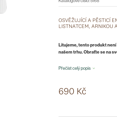
Katalogové číslo: 5168
OSVĚŽUJÍCÍ A PĚSTICÍ 
LISTNATCEM, ARNIKOU 
Litujeme, tento produkt nen
našem trhu. Obraťte se na s
Rychle se vstřebávající emulze
Přečíst celý popis
prokrvení pokožky. Po nanesení p
produkt patří do produktové řad
doplňuje s katalogovými produkt
690 Kč
nohou.
Použití
: 2× až 3× denně aplikuj
jej vtírejte do pokožky křížový