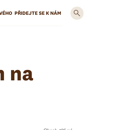
OVÉHO
PŘIDEJTE SE K NÁM
m na