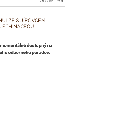
Obsah: 125 ml
EMULZE S JÍROVCEM,
A ECHINACEOU
í momentálně dostupný na
vého odborného poradce.
 oživuje unavené nohy a podporuje
řináší mírně chladivý pocit. Tento
y Pedi – Péče o nohy, skvěle se
y, zejména se Solí pro koupel
te balzám na chodidla a lýtka, jemně
mi pohyby ve směru odspodu nahoru k