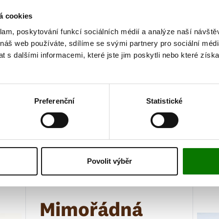
Citronellol, Limonene, Evern
á cookies
Extract, Blue 1 (CI 42090)
klam, poskytování funkcí sociálních médií a analýze naší návšt
Vyjmenovaný seznam použitý
 náš web používáte, sdílíme se svými partnery pro sociální média
složení aktuálně vyráběných 
AK
 s dalšími informacemi, které jste jim poskytli nebo které získa
neustále inovovány tak, aby 
L
poznatky i přání spotřebitelů
změnit. Pro přesné složení sl
c
Preferenční
Statistické
Vaš
appe
chni
zení
Povolit výběr
obré
AKTUALITY
Mimořádná