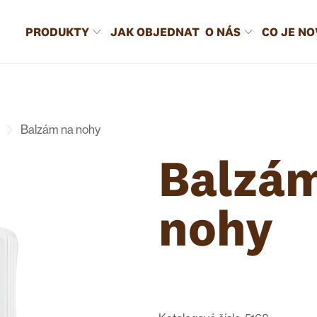
PRODUKTY
JAK OBJEDNAT
O NÁS
CO JE N
Balzám na nohy
Balzá
nohy