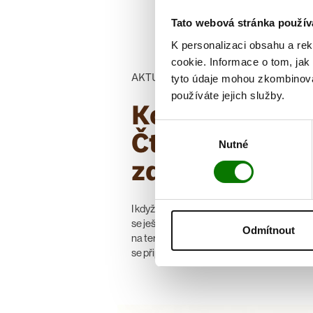
Tato webová stránka použív
K personalizaci obsahu a re
cookie. Informace o tom, jak
AKTUALITY
tyto údaje mohou zkombinovat
používáte jejich služby.
Kolekce
Výběr
Čtyřlístek
Nutné
souhlasu
zdraví
I když jsou letní prázdniny jen v půlce a vši
se ještě těšíme na výlety, dovolené a pose
Odmítnout
na terasách, které máme před sebou, je d
se připravit i na příchod podzimu.