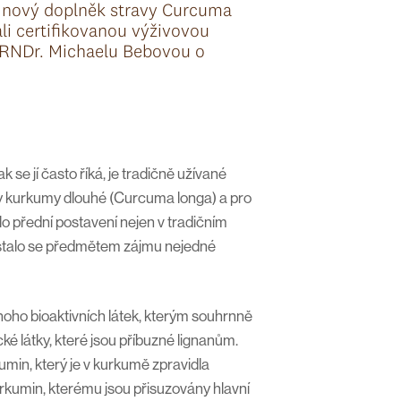
 nový doplněk stravy Curcuma
li certifikovanou výživovou
 RNDr. Michaelu Bebovou o
k se jí často říká, je tradičně užívané
liny kurkumy dlouhé (Curcuma longa) a pro
lo přední postavení nejen v tradičním
 stalo se předmětem zájmu nejedné
ho bioaktivních látek, kterým souhrnně
ké látky, které jsou příbuzné lignanům.
min, který je v kurkumě zpravidla
urkumin, kterému jsou přisuzovány hlavní