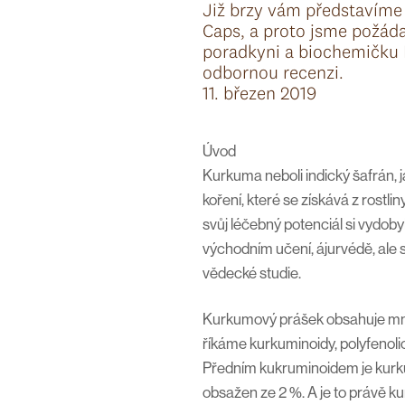
Již brzy vám představíme
Caps, a proto jsme požáda
poradkyni a biochemičku
odbornou recenzi.
11. březen 2019
Úvod
Kurkuma neboli indický šafrán, ja
koření, které se získává z rost
svůj léčebný potenciál si vydoby
východním učení, ájurvédě, ale
vědecké studie.
Kurkumový prášek obsahuje mno
říkáme kurkuminoidy, polyfenolic
Předním kukruminoidem je kurku
obsažen ze 2 %. A je to právě k