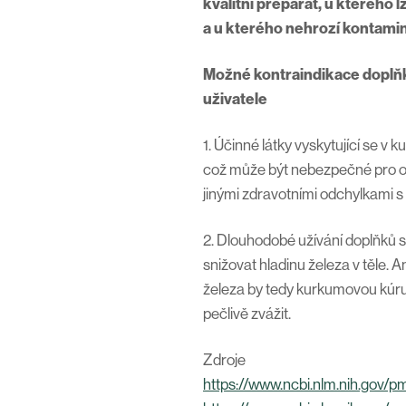
kvalitní preparát, u kterého 
a u kterého nehrozí kontami
Možné kontraindikace doplň
uživatele
1. Účinné látky vyskytující se v 
což může být nebezpečné pro os
jinými zdravotními odchylkami s 
2. Dlouhodobé užívání doplňků
snižovat hladinu železa v těle. A
železa by tedy kurkumovou kúru
pečlivě zvážit.
Zdroje
https://www.ncbi.nlm.nih.gov