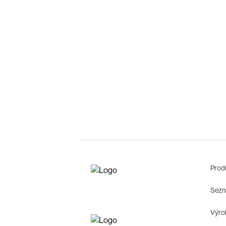
Prod
Sezn
Výrob