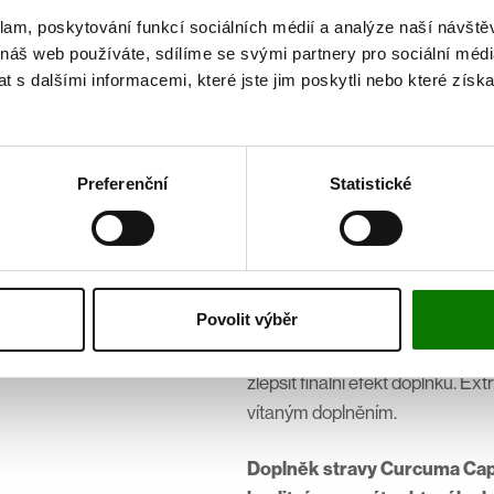
stravy, kde je kurkumin navázán
klam, poskytování funkcí sociálních médií a analýze naší návšt
 náš web používáte, sdílíme se svými partnery pro sociální média
kvalitní a potenciálně prospěšné
 s dalšími informacemi, které jste jim poskytli nebo které získa
potravinářství jako stabilizátory
účely. Kurkuminoidy navázané n
vstřebatelnosti do krve a tím ted
studií dochází až k 39násobnému
Preferenční
Statistické
porovnání s kurkuminem bez nos
účinných výtažků (200 mg a z t
vyvážen lepší biologickou dostup
Povolit výběr
Jakékoliv biologické látky jsou č
působení. Kombinace vícero lá
zlepšit finální efekt doplňku. Ex
vítaným doplněním.
Doplněk stravy Curcuma Cap