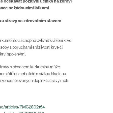
lze očekávat pozitivní účinky na zdraví
nace nežádoucími látkami
.
ku stravy se zdravotním stavem
kurkumě jsou schopné ovlivnit srážení krve,
oby s poruchami srážlivosti krve či
krví spojenými.
 stravy s obsahem kurkuminu může
nemičtí lidé nebo lidé s nízkou hladinou
 koncentrovaných doplňků stravy měli
/pmc/articles/PMC2802154