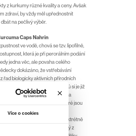
kty z kurkumy různé kvality a ceny. Avšak
ím zdraví, by vždy měl upřednostnit
 dbát na pečlivý výběr.
Curcuma Caps Nahrin
ustnost ve vodě, chová se tzv. lipofilně,
dostupnost, která je při perorálním podání
 tedy jedna věc, ale povaha celého
 vědecky dokázáno, že vstřebávání
z řad biologicky aktivních přírodních
ází z černého pepře. Řada výrobců si je již
ům kurkumy piperin přidává. Zcela
tí nejrůznějších tzv. nosičů, které jsou
noidů ještě navýšit. Kurkumin v
Více o cookies
eden takový nosič navázán, konktrétně
je cyklický oligosacharid, složený z
lně lze tedy považovat pouze doplňky