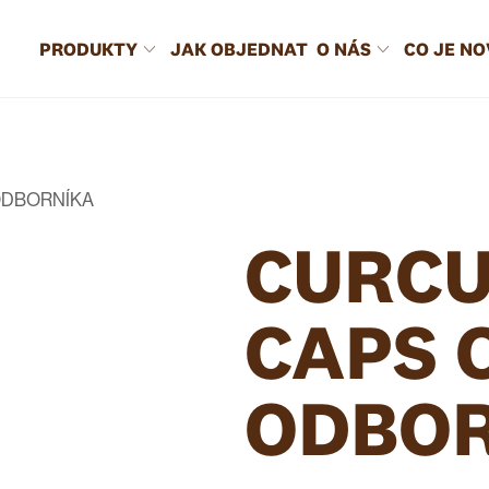
PRODUKTY
JAK OBJEDNAT
O NÁS
CO JE N
ODBORNÍKA
CURC
CAPS 
ODBO