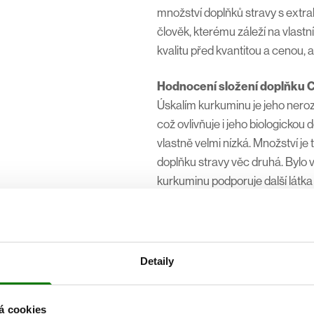
množství doplňků stravy s extra
člověk, kterému záleží na vlastn
kvalitu před kvantitou a cenou, a
Hodnocení složení doplňku 
Úskalím kurkuminu je jeho nerozp
což ovlivňuje i jeho biologickou 
vlastně velmi nízká. Množství je
doplňku stravy věc druhá. Bylo
kurkuminu podporuje další látka 
látek, a to je piperin, který poch
tohoto faktu vědoma a k výtažk
moderním přístupem je však použi
schopné vstřebatelnost kurkumi
Detaily
preparátu Curcuma Caps je na j
γ-cyklodexrin. Cyklodextrin, což 
á cookies
několika molekul glukózy. Aktuá