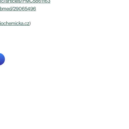
pmc/articles/PMC5861163
/pubmed/29065496
iochemicka.cz
)
K