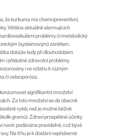
la, že kurkuma má chemopreventivní,
inky. Většina aktuálně alarmujících
kardiovaskulární problémy či metabolický
ronickým (systémovým) zánětem.
 látka dokáže tedy při dlouhodobém
ím i příslušné zdravotní problémy.
 pozorovány i ve vztahu k různým
za či osteoporóza.
 konzumovat signifikantní množství
ojích. Za toto množství se dá obecně
sobně vyšší, než je možné běžně
ěkolik gramů). Zdraví prospěšné účinky
tví navíc podávána pravidelně, což bývá
avy. Na trhu je k dostání nepřeberné