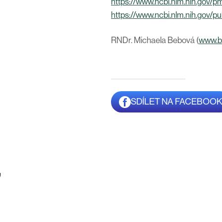
https://www.ncbi.nlm.nih.gov/
https://www.ncbi.nlm.nih.gov
RNDr. Michaela Bebová (
www.b
SDÍLET NA FACEBOO