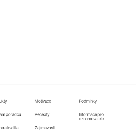
ukty
Motivace
Podmínky
am poradců
Recepty
Informace pro
oznamovatele
a a kvalita
Zajímavosti