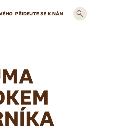
OVÉHO
PŘIDEJTE SE K NÁM
UMA
OKEM
RNÍKA