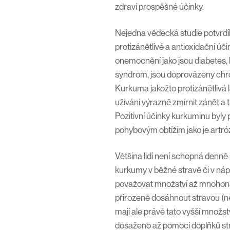
zdraví prospěšné účinky.
Nejedna vědecká studie potvrdi
protizánětlivé a antioxidační úč
onemocnění jako jsou diabetes, 
syndrom, jsou doprovázeny ch
Kurkuma jakožto protizánětlivá
užívání výrazně zmírnit zánět a t
Pozitivní účinky kurkuminu byly
pohybovým obtížím jako je artró
Většina lidí není schopná denně
kurkumy v běžné stravě či v náp
považovat množství až mnohoná
přirozeně dosáhnout stravou (n
mají ale právě tato vyšší množs
dosaženo až pomocí doplňků str