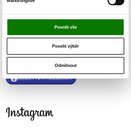
Marketingové
Tak co, inspirovali jsme vás? Buďte hybnou silou ve svém okolí.
Začít můžete pomalu a postupně. Nikdy není pozdě na to myslet a
jednat ekologicky. Každá pozitivní změna se přece počítá!
Povolit vše
Foto: JUST SLOVENSKO – Slovenským poradcům chodí balíky
zajištěné výplní z rozložitelných kukuřičných otrub. U nás v Česku
používáme skladnější papír. Z kapacitních důvodů používáme
Povolit výběr
skladnější papír.
Odmítnout
SDÍLET NA FACEBOOK