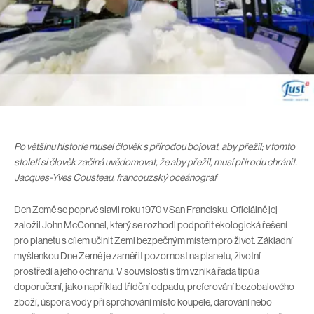
Po většinu historie musel člověk s přírodou bojovat, aby přežil; v tomto
století si člověk začíná uvědomovat, že aby přežil, musí přírodu chránit.
Jacques-Yves Cousteau, francouzský oceánograf
Den Země se poprvé slavil roku 1970 v San Francisku. Oficiálně jej
založil John McConnel, který se rozhodl podpořit ekologická řešení
pro planetu s cílem učinit Zemi bezpečným místem pro život. Základní
myšlenkou Dne Země je zaměřit pozornost na planetu, životní
prostředí a jeho ochranu. V souvislosti s tím vzniká řada tipů a
doporučení, jako například třídění odpadu, preferování bezobalového
zboží, úspora vody při sprchování místo koupele, darování nebo