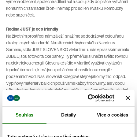
výměna oblečení, společné sdílení aut a spolujízdy do práce, vytváření
komunitních zahrádek či on-line map pro sdílení kvásků, kombuchy
nebo sazeniček.
Rodina JUST je eco friendly
Na životním prostředí nám záleží, snažíme se dodržovat celou řadu
ekologických standardů. Na střechách švýcarského Nahrinu v
Sarnenu, sídla JUST SLOVENSKO v Martině i u nás v pražském areálu
JUBEL jsou fotovoltaické panely. Ty přeměňují sluneční světlo rovnou
na elektrickou energii. Slovenské sídlo v Martině využívá k vytápění
tepelná čerpadla, která jsou poháněna obnovitelnou energií z
podzemních vod. Naši slovenští kolegové stejně jako my třídí odpad.
Výplňový materiál v balících používáme každý trochu jiný, ale v obou
případech se jedná o ekologické materiály – v našem případě se jedná
o papír, zatímco slovenským poradcům chodí balíky zajištěné proti
poškození výplní Palespan Bio, která je biologicky zcela rozložitelná,
protože je vyrobena z kukuřičných otrub. I oba naši švýcarští partneři
Souhlas
Detaily
Více o cookies
volí recyklovatelné obalové materiály.
Konsorcium EcoBeautyScore
Tato webová stránka používá cookies